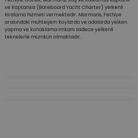
ve kaptansız (Bareboard Yacht Charter) yelkenli
kiralama hizmeti vermektedir. Marmaris, Fethiye
arasındaki muhteşem koylarda ve adalarda yelken
yapma ve konaklama imkanı sadece yelkenli
teknelerle mümkün olmaktadır.
Trend Yelken Rotaları
Fethiye Koylar
Göcek Koylar
Marmaris Koylar
Ölüdeniz
Hızlı Erişim