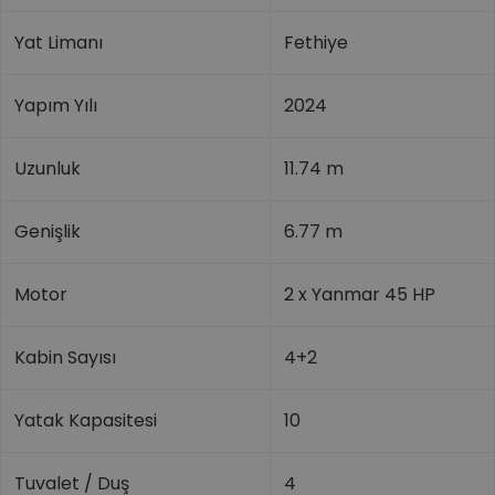
Yat Limanı
Fethiye
Yapım Yılı
2024
Uzunluk
11.74 m
Genişlik
6.77 m
Motor
2 x Yanmar 45 HP
Kabin Sayısı
4+2
Yatak Kapasitesi
10
Tuvalet / Duş
4