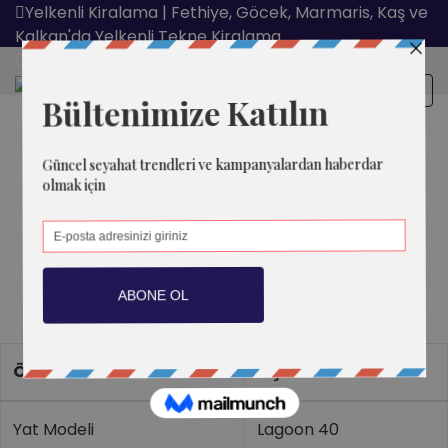
Yelkenli Kiralama | Fethiye, Göcek, Marmaris, Kaş ve
Kalkan'da Yelkenli Tekne Kiralama
Rezervasyon
Sail Aries
Lagoon 40
Genel Özellikler
ÖZELLIK
AÇIKLAMA
Yat Modeli
Lagoon 40