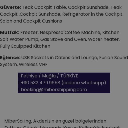
Güverte:
Teak Cockpit Table, Cockpit Sunshade, Teak
Cockpit ,Cockpit Sunshade, Refrigerator in the Cockpit,
Salon and Cockpit Cushions
Mutfak:
Freezer, Nespresso Coffee Machine, Kitchen
Salt Water Pump, Gas Stove and Oven, Water heater,
Fully Equipped Kitchen
Eğlence:
USB Sockets in Cabins and Lounge, Fusion Sound
System, Wireless VHF
Fethiye / Muğla / TÜRKİYE
+90 532 479 9658 (sadece whatsapp)
booking@mibershipping.com
Miber Sailing
MiberSailing, Akdenizin en güzel bölgelerinden
Fethiye, Göcek, Marmaris, Kaş ve Kalkan'da kaptanlı